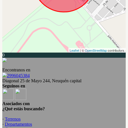
Leaflet
| ©
OpenStreetMap
contributors
0
Encontranos en
2996045384
Diagonal 25 de Mayo 244, Neuquén capital
Seguinos en
Asociados con
¿Qué estás buscando?
·
Terrenos
·
Departamentos