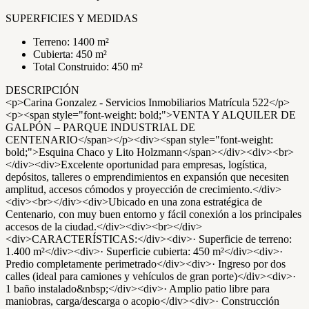
SUPERFICIES Y MEDIDAS
Terreno: 1400 m²
Cubierta: 450 m²
Total Construido: 450 m²
DESCRIPCIÓN
<p>Carina Gonzalez - Servicios Inmobiliarios Matrícula 522</p>
<p><span style="font-weight: bold;">VENTA Y ALQUILER DE
GALPÓN – PARQUE INDUSTRIAL DE
CENTENARIO</span></p><div><span style="font-weight:
bold;">Esquina Chaco y Lito Holzmann</span></div><div><br>
</div><div>Excelente oportunidad para empresas, logística,
depósitos, talleres o emprendimientos en expansión que necesiten
amplitud, accesos cómodos y proyección de crecimiento.</div>
<div><br></div><div>Ubicado en una zona estratégica de
Centenario, con muy buen entorno y fácil conexión a los principales
accesos de la ciudad.</div><div><br></div>
<div>CARACTERÍSTICAS:</div><div>· Superficie de terreno:
1.400 m²</div><div>· Superficie cubierta: 450 m²</div><div>·
Predio completamente perimetrado</div><div>· Ingreso por dos
calles (ideal para camiones y vehículos de gran porte)</div><div>·
1 baño instalado&nbsp;</div><div>· Amplio patio libre para
maniobras, carga/descarga o acopio</div><div>· Construcción