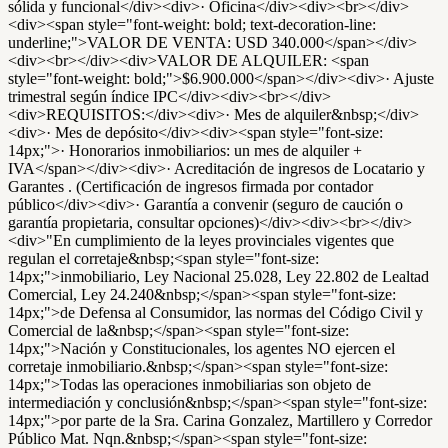
sólida y funcional</div><div>· Oficina</div><div><br></div>
<div><span style="font-weight: bold; text-decoration-line:
underline;">VALOR DE VENTA: USD 340.000</span></div>
<div><br></div><div>VALOR DE ALQUILER: <span
style="font-weight: bold;">$6.900.000</span></div><div>· Ajuste
trimestral según índice IPC</div><div><br></div>
<div>REQUISITOS:</div><div>· Mes de alquiler&nbsp;</div>
<div>· Mes de depósito</div><div><span style="font-size:
14px;">· Honorarios inmobiliarios: un mes de alquiler +
IVA</span></div><div>· Acreditación de ingresos de Locatario y
Garantes . (Certificación de ingresos firmada por contador
público</div><div>· Garantía a convenir (seguro de caución o
garantía propietaria, consultar opciones)</div><div><br></div>
<div>"En cumplimiento de la leyes provinciales vigentes que
regulan el corretaje&nbsp;<span style="font-size:
14px;">inmobiliario, Ley Nacional 25.028, Ley 22.802 de Lealtad
Comercial, Ley 24.240&nbsp;</span><span style="font-size:
14px;">de Defensa al Consumidor, las normas del Código Civil y
Comercial de la&nbsp;</span><span style="font-size:
14px;">Nación y Constitucionales, los agentes NO ejercen el
corretaje inmobiliario.&nbsp;</span><span style="font-size:
14px;">Todas las operaciones inmobiliarias son objeto de
intermediación y conclusión&nbsp;</span><span style="font-size:
14px;">por parte de la Sra. Carina Gonzalez, Martillero y Corredor
Público Mat. Nqn.&nbsp;</span><span style="font-size: