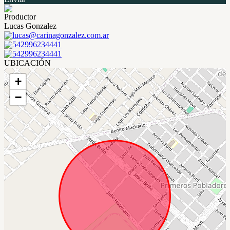
Productor
Lucas Gonzalez
lucas@carinagonzalez.com.ar
542996234441
542996234441
UBICACIÓN
+
−