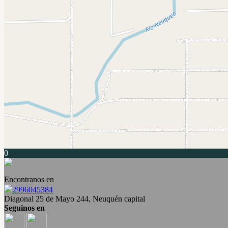
0
Encontranos en
2996045384
Diagonal 25 de Mayo 244, Neuquén capital
Seguinos en