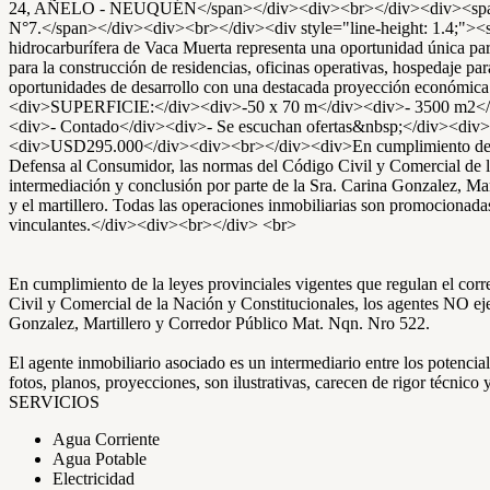
24, AÑELO - NEUQUÉN</span></div><div><br></div><div><span style="
N°7.</span></div><div><br></div><div style="line-height: 1.4;"><spa
hidrocarburífera de Vaca Muerta representa una oportunidad única par
para la construcción de residencias, oficinas operativas, hospedaje pa
oportunidades de desarrollo con una destacada proyección económic
<div>SUPERFICIE:</div><div>-50 x 70 m</div><div>- 3500 m2
<div>- Contado</div><div>- Se escuchan ofertas&nbsp;</div><div>-C
<div>USD295.000</div><div><br></div><div>En cumplimiento de la le
Defensa al Consumidor, las normas del Código Civil y Comercial de la 
intermediación y conclusión por parte de la Sra. Carina Gonzalez, Mar
y el martillero. Todas las operaciones inmobiliarias son promocionada
vinculantes.</div><div><br></div> <br>
En cumplimiento de la leyes provinciales vigentes que regulan el co
Civil y Comercial de la Nación y Constitucionales, los agentes NO ejer
Gonzalez, Martillero y Corredor Público Mat. Nqn. Nro 522.
El agente inmobiliario asociado es un intermediario entre los potenci
fotos, planos, proyecciones, son ilustrativas, carecen de rigor técnico 
SERVICIOS
Agua Corriente
Agua Potable
Electricidad