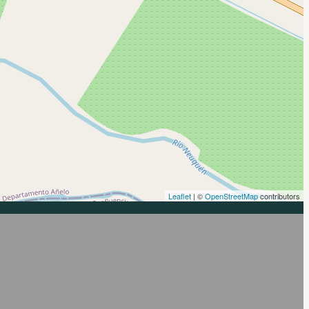
Leaflet
| ©
OpenStreetMap
contributors