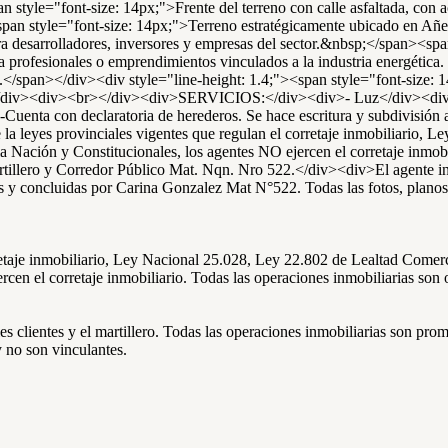
font-size: 14px;">Frente del terreno con calle asfaltada, con acces
n style="font-size: 14px;">Terreno estratégicamente ubicado en Añelo
a desarrolladores, inversores y empresas del sector.&nbsp;</span><span
ra profesionales o emprendimientos vinculados a la industria energética.
a.</span></div><div style="line-height: 1.4;"><span style="font-si
</div><div><br></div><div>SERVICIOS:</div><div>- Luz</div><
uenta con declaratoria de herederos. Se hace escritura y subdivisión
yes provinciales vigentes que regulan el corretaje inmobiliario, Le
Nación y Constitucionales, los agentes NO ejercen el corretaje inmobil
tillero y Corredor Público Mat. Nqn. Nro 522.</div><div>El agente inmo
s y concluidas por Carina Gonzalez Mat N°522. Todas las fotos, planos, 
rretaje inmobiliario, Ley Nacional 25.028, Ley 22.802 de Lealtad Come
cen el corretaje inmobiliario. Todas las operaciones inmobiliarias son 
ales clientes y el martillero. Todas las operaciones inmobiliarias son 
y no son vinculantes.