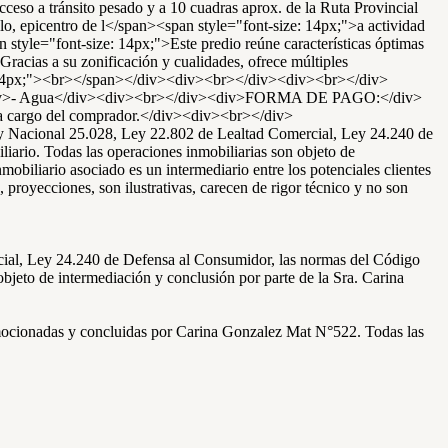
o a tránsito pesado y a 10 cuadras aprox. de la Ruta Provincial
, epicentro de l</span><span style="font-size: 14px;">a actividad
 style="font-size: 14px;">Este predio reúne características óptimas
 Gracias a su zonificación y cualidades, ofrece múltiples
ze: 14px;"><br></span></div><div><br></div><div><br></div>
div>- Agua</div><div><br></div><div>FORMA DE PAGO:</div>
 a cargo del comprador.</div><div><br></div>
y Nacional 25.028, Ley 22.802 de Lealtad Comercial, Ley 24.240 de
iario. Todas las operaciones inmobiliarias son objeto de
biliario asociado es un intermediario entre los potenciales clientes
proyecciones, son ilustrativas, carecen de rigor técnico y no son
rcial, Ley 24.240 de Defensa al Consumidor, las normas del Código
objeto de intermediación y conclusión por parte de la Sra. Carina
promocionadas y concluidas por Carina Gonzalez Mat N°522. Todas las