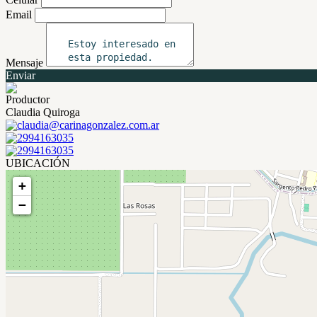
Email
Mensaje
Enviar
Productor
Claudia Quiroga
claudia@carinagonzalez.com.ar
2994163035
2994163035
UBICACIÓN
+
−