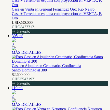
Casa en Venta en General Fernandez Oro, Rio Negro
Casa + Terreno en esquina con proyección en VENTA, F.
Oro
USD230.000
CHO8433312
+/- Favorito
305 m²
3
MÁS DETALLES
Casa en Alquiler en Centenario, Confluencia
Santo Domingo al 300
$2.600.000
CHO6943192
+/- Favorito
110 m²
2
MÁS DETALLES