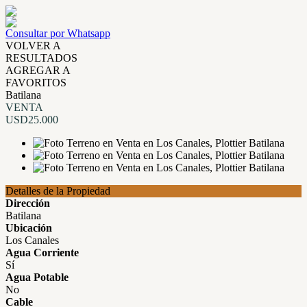
Consultar por Whatsapp
VOLVER A
RESULTADOS
AGREGAR A
FAVORITOS
Batilana
VENTA
USD25.000
Detalles de la Propiedad
Dirección
Batilana
Ubicación
Los Canales
Agua Corriente
Sí
Agua Potable
No
Cable