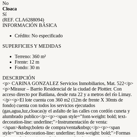
No
Cloaca
Sí
(REF. CLA6288094)
INFORMACIÓN BÁSICA
Crédito: No especificado
SUPERFICIES Y MEDIDAS
Terreno: 360 m²
Frente: 12 m
Fondo: 30 m
DESCRIPCIÓN
<p> CARINA GONZALEZ Servicios Inmobiliarios, Mat. 522</p>
<p>Mirasur – Barrio Residencial de la ciudad de Plottier. Con
acceso directo por Batilana, desde ruta 22 y a metros del río Limay.
</p><p>El lote cuenta con 360 m2 (12m de frente X 30mts de
fondo) cuenta con todos los servicios ejecutados
(gas,agua,luz,cloacas)y el asfalto de las calles con cordón cuneta y
alumbrado publico</p><p><span style="font-weight: bold; text-
decoration-line: underline;">Instrumentación de venta:
</span>&nbsp;boleto de compra/venta&nbsp;</p><p><span
style="text-decoration-line: underline; font-weight: bold;">Formas