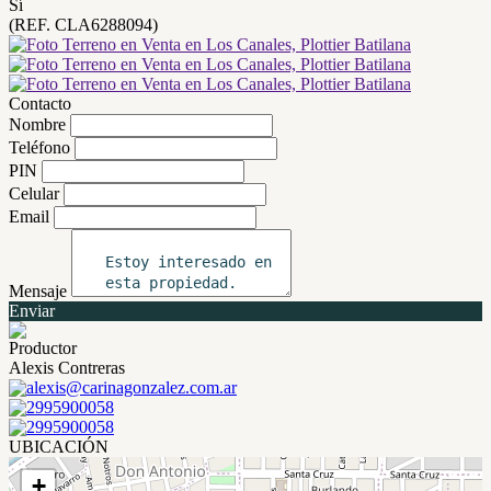
Sí
(REF. CLA6288094)
Contacto
Nombre
Teléfono
PIN
Celular
Email
Mensaje
Enviar
Productor
Alexis Contreras
alexis@carinagonzalez.com.ar
2995900058
2995900058
UBICACIÓN
+