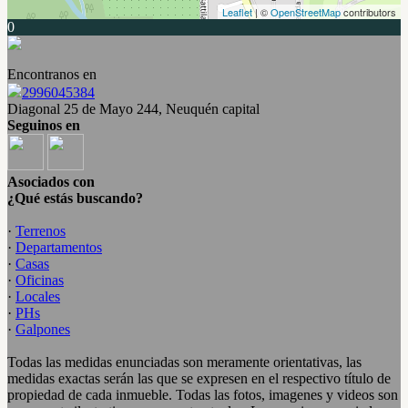
Leaflet
| ©
OpenStreetMap
contributors
0
Encontranos en
2996045384
Diagonal 25 de Mayo 244, Neuquén capital
Seguinos en
Asociados con
¿Qué estás buscando?
·
Terrenos
·
Departamentos
·
Casas
·
Oficinas
·
Locales
·
PHs
·
Galpones
Todas las medidas enunciadas son meramente orientativas, las
medidas exactas serán las que se expresen en el respectivo título de
propiedad de cada inmueble. Todas las fotos, imagenes y videos son