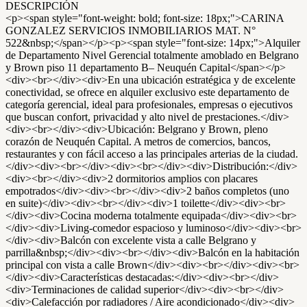
DESCRIPCIÓN
<p><span style="font-weight: bold; font-size: 18px;">CARINA
GONZALEZ SERVICIOS INMOBILIARIOS MAT. N°
522&nbsp;</span></p><p><span style="font-size: 14px;">Alquiler
de Departamento Nivel Gerencial totalmente amoblado en Belgrano
y Brown piso 11 departamento B– Neuquén Capital</span></p>
<div><br></div><div>En una ubicación estratégica y de excelente
conectividad, se ofrece en alquiler exclusivo este departamento de
categoría gerencial, ideal para profesionales, empresas o ejecutivos
que buscan confort, privacidad y alto nivel de prestaciones.</div>
<div><br></div><div>Ubicación: Belgrano y Brown, pleno
corazón de Neuquén Capital. A metros de comercios, bancos,
restaurantes y con fácil acceso a las principales arterias de la ciudad.
</div><div><br></div><div><br></div><div>Distribución:</div>
<div><br></div><div>2 dormitorios amplios con placares
empotrados</div><div><br></div><div>2 baños completos (uno
en suite)</div><div><br></div><div>1 toilette</div><div><br>
</div><div>Cocina moderna totalmente equipada</div><div><br>
</div><div>Living-comedor espacioso y luminoso</div><div><br>
</div><div>Balcón con excelente vista a calle Belgrano y
parrilla&nbsp;</div><div><br></div><div>Balcón en la habitación
principal con vista a calle Brown</div><div><br></div><div><br>
</div><div>Características destacadas:</div><div><br></div>
<div>Terminaciones de calidad superior</div><div><br></div>
<div>Calefacción por radiadores / Aire acondicionado</div><div>