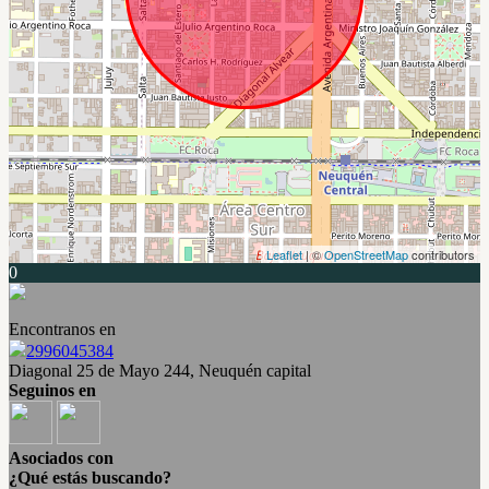
Leaflet
| ©
OpenStreetMap
contributors
0
Encontranos en
2996045384
Diagonal 25 de Mayo 244, Neuquén capital
Seguinos en
Asociados con
¿Qué estás buscando?