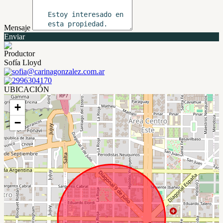
Mensaje
Enviar
Productor
Sofía Lloyd
sofia@carinagonzalez.com.ar
2996304170
UBICACIÓN
+
−