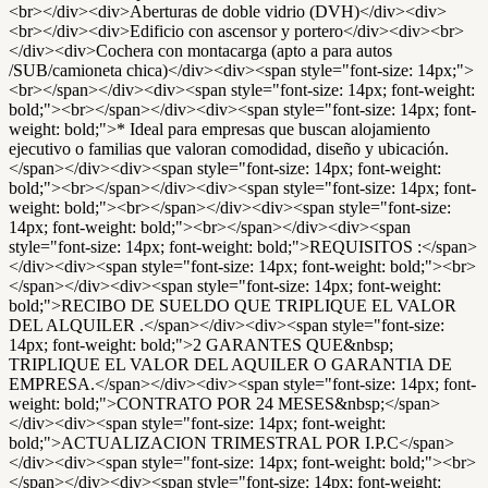
<br></div><div>Aberturas de doble vidrio (DVH)</div><div>
<br></div><div>Edificio con ascensor y portero</div><div><br>
</div><div>Cochera con montacarga (apto a para autos
/SUB/camioneta chica)</div><div><span style="font-size: 14px;">
<br></span></div><div><span style="font-size: 14px; font-weight:
bold;"><br></span></div><div><span style="font-size: 14px; font-
weight: bold;">* Ideal para empresas que buscan alojamiento
ejecutivo o familias que valoran comodidad, diseño y ubicación.
</span></div><div><span style="font-size: 14px; font-weight:
bold;"><br></span></div><div><span style="font-size: 14px; font-
weight: bold;"><br></span></div><div><span style="font-size:
14px; font-weight: bold;"><br></span></div><div><span
style="font-size: 14px; font-weight: bold;">REQUISITOS :</span>
</div><div><span style="font-size: 14px; font-weight: bold;"><br>
</span></div><div><span style="font-size: 14px; font-weight:
bold;">RECIBO DE SUELDO QUE TRIPLIQUE EL VALOR
DEL ALQUILER .</span></div><div><span style="font-size:
14px; font-weight: bold;">2 GARANTES QUE&nbsp;
TRIPLIQUE EL VALOR DEL AQUILER O GARANTIA DE
EMPRESA.</span></div><div><span style="font-size: 14px; font-
weight: bold;">CONTRATO POR 24 MESES&nbsp;</span>
</div><div><span style="font-size: 14px; font-weight:
bold;">ACTUALIZACION TRIMESTRAL POR I.P.C</span>
</div><div><span style="font-size: 14px; font-weight: bold;"><br>
</span></div><div><span style="font-size: 14px; font-weight: