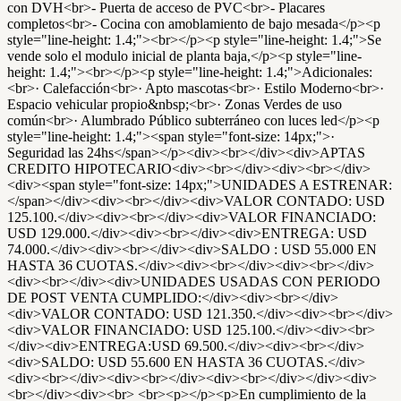
con DVH<br>- Puerta de acceso de PVC<br>- Placares
completos<br>- Cocina con amoblamiento de bajo mesada</p><p
style="line-height: 1.4;"><br></p><p style="line-height: 1.4;">Se
vende solo el modulo inicial de planta baja,</p><p style="line-
height: 1.4;"><br></p><p style="line-height: 1.4;">Adicionales:
<br>· Calefacción<br>· Apto mascotas<br>· Estilo Moderno<br>·
Espacio vehicular propio&nbsp;<br>· Zonas Verdes de uso
común<br>· Alumbrado Público subterráneo con luces led</p><p
style="line-height: 1.4;"><span style="font-size: 14px;">·
Seguridad las 24hs</span></p><div><br></div><div>APTAS
CREDITO HIPOTECARIO<div><br></div><div><br></div>
<div><span style="font-size: 14px;">UNIDADES A ESTRENAR:
</span></div><div><br></div><div>VALOR CONTADO: USD
125.100.</div><div><br></div><div>VALOR FINANCIADO:
USD 129.000.</div><div><br></div><div>ENTREGA: USD
74.000.</div><div><br></div><div>SALDO : USD 55.000 EN
HASTA 36 CUOTAS.</div><div><br></div><div><br></div>
<div><br></div><div>UNIDADES USADAS CON PERIODO
DE POST VENTA CUMPLIDO:</div><div><br></div>
<div>VALOR CONTADO: USD 121.350.</div><div><br></div>
<div>VALOR FINANCIADO: USD 125.100.</div><div><br>
</div><div>ENTREGA:USD 69.500.</div><div><br></div>
<div>SALDO: USD 55.600 EN HASTA 36 CUOTAS.</div>
<div><br></div><div><br></div><div><br></div></div><div>
<br></div><div><br> <br><p></p><p>En cumplimiento de la