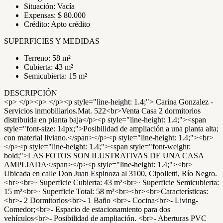
Situación: Vacía
Expensas: $ 80.000
Crédito: Apto crédito
SUPERFICIES Y MEDIDAS
Terreno: 58 m²
Cubierta: 43 m²
Semicubierta: 15 m²
DESCRIPCIÓN
<p> </p><p> </p><p style="line-height: 1.4;"> Carina Gonzalez -
Servicios inmobiliarios.Mat. 522<br>Venta Casa 2 dormitorios
distribuida en planta baja</p><p style="line-height: 1.4;"><span
style="font-size: 14px;">Posibilidad de ampliación a una planta alta;
con material liviano.</span></p><p style="line-height: 1.4;"><br>
</p><p style="line-height: 1.4;"><span style="font-weight:
bold;">LAS FOTOS SON ILUSTRATIVAS DE UNA CASA
AMPLIADA</span></p><p style="line-height: 1.4;"><br>
Ubicada en calle Don Juan Espinoza al 3100, Cipolletti, Río Negro.
<br><br>· Superficie Cubierta: 43 m²<br>· Superficie Semicubierta:
15 m²<br>· Superficie Total: 58 m²<br><br><br>Características:
<br>- 2 Dormitorios<br>- 1 Baño <br>- Cocina<br>- Living-
Comedor;<br>- Espacio de estacionamiento para dos
vehículos<br>- Posibilidad de ampliación. <br>- Aberturas PVC