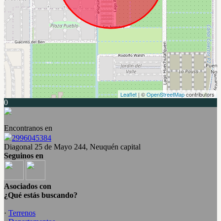
Leaflet
| ©
OpenStreetMap
contributors
0
Encontranos en
2996045384
Diagonal 25 de Mayo 244, Neuquén capital
Seguinos en
Asociados con
¿Qué estás buscando?
·
Terrenos