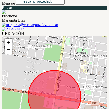
Mensaje
Enviar
Productor
Margarita Diaz
margarita@carinagonzalez.com.ar
2984394009
UBICACIÓN
+
−