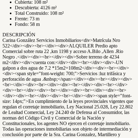
Cubierta: 108 m²
Descubierta: 4126 m²
Total Construido: 108 m²
Frente: 73 m
Fondo: 58 m
DESCRIPCIÓN
Carina González Servicios Inmobiliarios<div>Matrícula Nro
522</div><div><br></div><div>ALQUILER Predio apto
Comercial sobre ruta 22 ,km 1198 y acceso A.Bilo ,Allen .Rio
Negro .</div><div><br></div><div>Sobre terreno de 4234
m2</div><div>cuenta con:</div><div><br></div><div>-UN
galpon a dos agua de 7.2 *15m2=108m2</div><div><br></div>
<div><span style="font-weight: 700;">Servicios :luz trifásica y
perforación de agua .&nbsp;</span></div><div><br></div><div>
<br></div><div><br></div><div><br></div><div><br></div>
<div><br></div><div><br></div><div><br></div><div><br>
</div><div><br></div><div><br></div><div><span style="font-
size: 14px;">En cumplimiento de la leyes provinciales vigentes que
regulan el corretaje inmobiliario, Ley Nacional 25.028, Ley 22.802
de Lealtad Comercial, Ley 24.240 de Defensa al Consumidor, las
normas del Código Civil y Comercial de la Nación y
Constitucionales, los agentes NO ejercen el corretaje inmobiliario.
Todas las operaciones inmobiliarias son objeto de intermediación y
conclusión por parte de la Sra. Carina Gonzalez, Martillero y