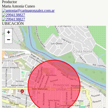
Productor
Maria Antonia Cuneo
antonia@carinagonzalez.com.ar
2994138827
2994138827
UBICACIÓN
+
−