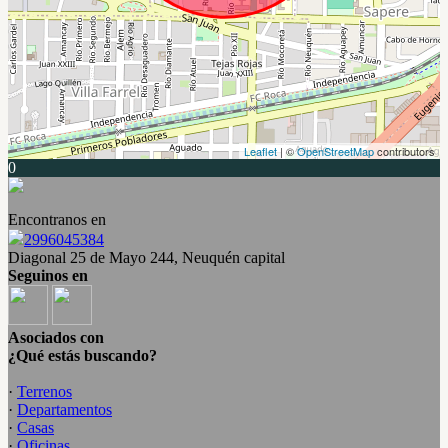
Leaflet
| ©
OpenStreetMap
contributors
0
Encontranos en
2996045384
Diagonal 25 de Mayo 244, Neuquén capital
Seguinos en
Asociados con
¿Qué estás buscando?
·
Terrenos
·
Departamentos
·
Casas
·
Oficinas