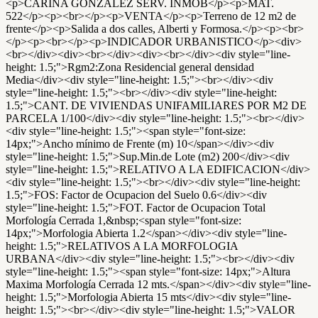
<p>CARINA GONZALEZ SERV. INMOB</p><p>MAT.
522</p><p><br></p><p>VENTA</p><p>Terreno de 12 m2 de
frente</p><p>Salida a dos calles, Alberti y Formosa.</p><p><br>
</p><p><br></p><p>INDICADOR URBANISTICO</p><div>
<br></div><div><br></div><div><br></div><div style="line-
height: 1.5;">Rgm2:Zona Residencial general densidad
Media</div><div style="line-height: 1.5;"><br></div><div
style="line-height: 1.5;"><br></div><div style="line-height:
1.5;">CANT. DE VIVIENDAS UNIFAMILIARES POR M2 DE
PARCELA 1/100</div><div style="line-height: 1.5;"><br></div>
<div style="line-height: 1.5;"><span style="font-size:
14px;">Ancho mínimo de Frente (m) 10</span></div><div
style="line-height: 1.5;">Sup.Min.de Lote (m2) 200</div><div
style="line-height: 1.5;">RELATIVO A LA EDIFICACION</div>
<div style="line-height: 1.5;"><br></div><div style="line-height:
1.5;">FOS: Factor de Ocupacion del Suelo 0.6</div><div
style="line-height: 1.5;">FOT. Factor de Ocupacion Total
Morfología Cerrada 1,&nbsp;<span style="font-size:
14px;">Morfologia Abierta 1.2</span></div><div style="line-
height: 1.5;">RELATIVOS A LA MORFOLOGIA
URBANA</div><div style="line-height: 1.5;"><br></div><div
style="line-height: 1.5;"><span style="font-size: 14px;">Altura
Maxima Morfología Cerrada 12 mts.</span></div><div style="line-
height: 1.5;">Morfologia Abierta 15 mts</div><div style="line-
height: 1.5;"><br></div><div style="line-height: 1.5;">VALOR