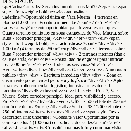
DESCRIPCIÓN
<p>Carina Gonzalez Servicios Inmobiliarios Mat522</p><p><span
style="font-weight: bold; text-decoration-line:
underline;">Oportunidad única en Vaca Muerta - 4 terrenos en
bloque (1.000 m²) - Escritura inmediata</span></p><div><br>
</div><div>¡Excelente oportunidad para inversores o empresas!
Cuatro terrenos contiguos en zona estratégica de Vaca Muerta, sobre
Ruta 7 (corredor principal).</div><div><br></div><div><span
style="font-weight: bold;">Características:</span></div><div> •
1.000 m² (4 terrenos de 250 m² c/u)</div><div> • 2 terrenos sobre
Ruta 7 (corredor principal)</div><div> • 2 terrenos internos (dan a
calle de atrás)</div><div> • Posibilidad de englobar para unificar
los 1.000 m²</div><div> • Todos los servicios:</div><div>-
Agua</div><div>- Luz</div><div>- Gas</div><div>- Alumbrado
público</div><div> • Escritura inmediata</div><div> • Zona en
crecimiento por actividad petrolera y logística</div><div> • Apto
para desarrollo comercial, logístico, industrial o residencial
premium</div><div><br></div><div>Ubicación: Ruta 7, Vaca
Muerta. Sobre corredor principal, ideal para visibilidad y acceso.
</div><div><br></div><div>Venta: U$S 17.500 el lote de 250 m²
con frente de ruta&nbsp;</div><div>Venta: U$S 15.000 el lote de
250 m² interno</div><div><br></div><div><span style="text-
decoration-line: underline;">Consulte Valor Oportunidad por la
compra de los 4 (1000m2) con salida a dos calles</span></div>
<div><br></div><div>Consulté para más info y coordinar visita.