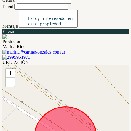
Celular
Email
Mensaje
Enviar
Productor
Marina Rios
marina@carinagonzalez.com.ar
2995951973
UBICACIÓN
+
−