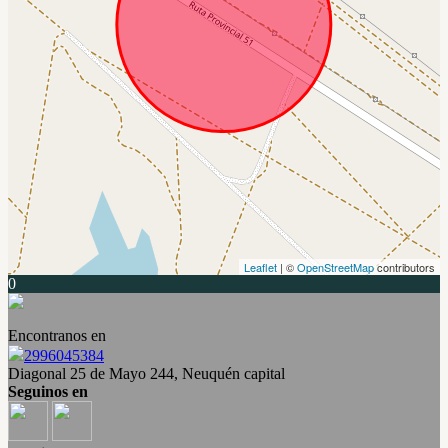
Leaflet
| ©
OpenStreetMap
contributors
0
Encontranos en
2996045384
Diagonal 25 de Mayo 244, Neuquén capital
Seguinos en