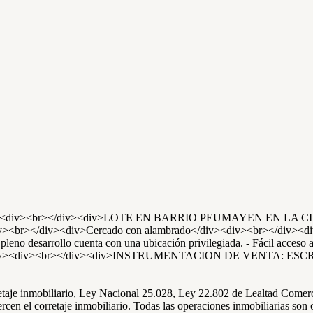
° 522</p><div><br></div><div>LOTE EN BARRIO PEUMAYEN EN LA 
<br></div><div>Cercado con alambrado</div><div><br></div><div>Cu
leno desarrollo cuenta con una ubicación privilegiada. - Fácil acceso 
v><div><br></div><div>INSTRUMENTACION DE VENTA: ESCRIT
rretaje inmobiliario, Ley Nacional 25.028, Ley 22.802 de Lealtad Come
cen el corretaje inmobiliario. Todas las operaciones inmobiliarias son 