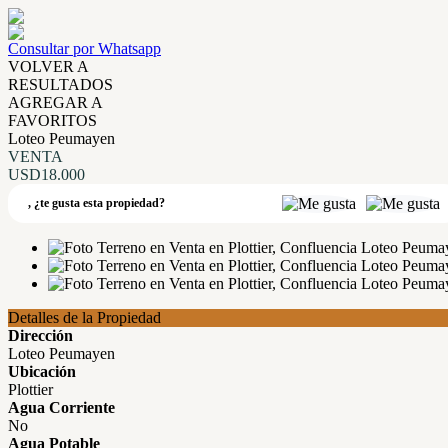
Consultar por Whatsapp
VOLVER A
RESULTADOS
AGREGAR A
FAVORITOS
Loteo Peumayen
VENTA
USD18.000
,
¿te gusta esta propiedad?
Detalles de la Propiedad
Dirección
Loteo Peumayen
Ubicación
Plottier
Agua Corriente
No
Agua Potable