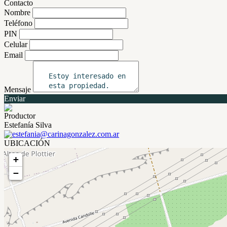
Contacto
Nombre
Teléfono
PIN
Celular
Email
Mensaje
Enviar
Productor
Estefanía Silva
estefania@carinagonzalez.com.ar
UBICACIÓN
+
−