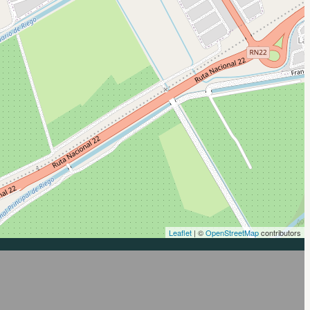
Leaflet
| ©
OpenStreetMap
contributors