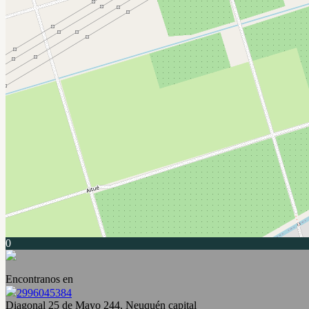
0
Encontranos en
2996045384
Diagonal 25 de Mayo 244, Neuquén capital