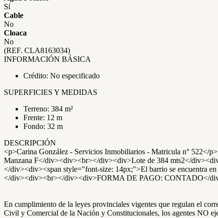
Sí
Cable
No
Cloaca
No
(REF. CLA8163034)
INFORMACIÓN BÁSICA
Crédito: No especificado
SUPERFICIES Y MEDIDAS
Terreno: 384 m²
Frente: 12 m
Fondo: 32 m
DESCRIPCIÓN
<p>Carina González - Servicios Inmobiliarios - Matricula n
Manzana F</div><div><br></div><div>Lote de 384 mts2</div><div>
</div><div><span style="font-size: 14px;">El barrio se encuentra en p
</div><div><br></div><div>FORMA DE PAGO: CONTADO</di
En cumplimiento de la leyes provinciales vigentes que regulan el co
Civil y Comercial de la Nación y Constitucionales, los agentes NO ejer