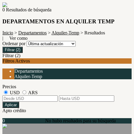
0 Resultados de búsqueda
DEPARTAMENTOS EN ALQUILER TEMP
Inicio
>
Departamentos
>
Alquiler-Temp
> Resultados
| Ver como
Ordenar por
Filtrar
(2)
Filtrar
(2)
Filtros Activos
Departamentos
Alquiler-Temp
Precios
USD
ARS
Aplicar
Apto crédito
0
No hubo resultados para su búsqueda